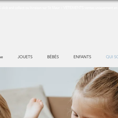
click and collect ou livraison sur St Maur - VETEMENTS ventes uniquement en
ue
JOUETS
BÉBÉS
ENFANTS
QUI S