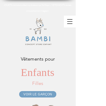
JOUETS click and collect ou livraison sur St Maur - VETEMENTS ventes
uniquement en magasin
Vêtements pour
Enfants
Filles
VOIR LE GARÇON